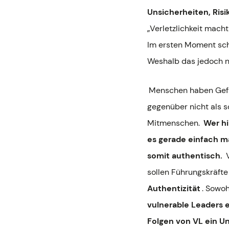
Unsicherheiten, Ris
„Verletzlichkeit mach
Im ersten Moment sche
Weshalb das jedoch nic
Menschen haben Gefüh
gegenüber nicht als s
Mitmenschen.
Wer hi
es gerade einfach ma
somit authentisch.
sollen Führungskräfte
Authentizität
. Sowo
vulnerable Leaders 
Folgen von VL ein U