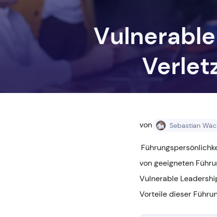
Den Wandel meiste
und Chancen nutze
Vulnerable
Verlet
von
Sebastian Wäc
Führungspersönlichkei
von geeigneten Führun
Vulnerable Leadership
Vorteile dieser Führun