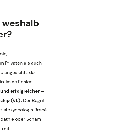
d weshalb
er?
mie,
im Privaten als auch
re angesichts der
n, keine Fehler
 und erfolgreicher –
ship (VL)
. Der Begriff
Sozialpsychologin Brené
Empathie oder Scham
, mit