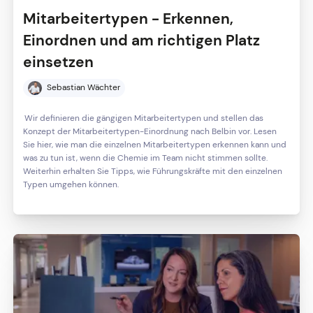
Mitarbeitertypen - Erkennen,
Einordnen und am richtigen Platz
einsetzen
Sebastian Wächter
Wir definieren die gängigen Mitarbeitertypen und stellen das
Konzept der Mitarbeitertypen-Einordnung nach Belbin vor. Lesen
Sie hier, wie man die einzelnen Mitarbeitertypen erkennen kann und
was zu tun ist, wenn die Chemie im Team nicht stimmen sollte.
Weiterhin erhalten Sie Tipps, wie Führungskräfte mit den einzelnen
Typen umgehen können.