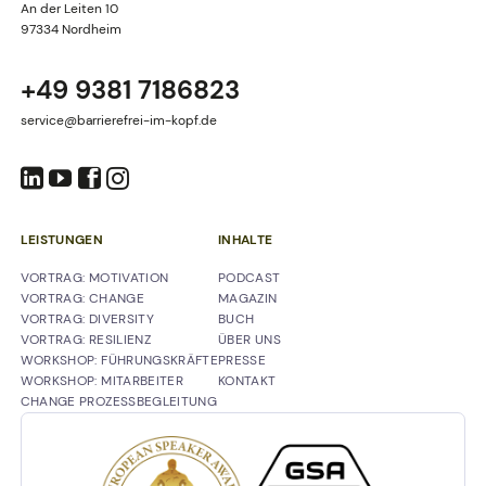
An der Leiten 10
97334 Nordheim
+49 9381 7186823
service@barrierefrei-im-kopf.de
LEISTUNGEN
INHALTE
NAVIGATION
NAVIGATION
VORTRAG: MOTIVATION
PODCAST
ÜBERSPRINGEN
ÜBERSPRINGEN
VORTRAG: CHANGE
MAGAZIN
VORTRAG: DIVERSITY
BUCH
VORTRAG: RESILIENZ
ÜBER UNS
WORKSHOP: FÜHRUNGSKRÄFTE
PRESSE
WORKSHOP: MITARBEITER
KONTAKT
CHANGE PROZESSBEGLEITUNG