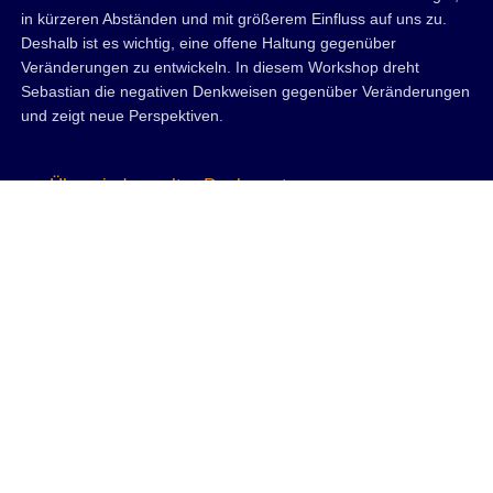
in kürzeren Abständen und mit größerem Einfluss auf uns zu.
Deshalb ist es wichtig, eine offene Haltung gegenüber
Veränderungen zu entwickeln. In diesem Workshop dreht
Sebastian die negativen Denkweisen gegenüber Veränderungen
und zeigt neue Perspektiven.
Überwindung alter Denkmuster
Gerade bei Veränderung können Gewohnheiten und alte
Denkmuster zu Widerstand führen. In diesem Workshop geht
Sebastian gemeinsam mit Ihren Mitarbeitern auf Spurensuche
für die Ursachen von Widerständen und erklärt, wie diese
überwunden werden können.
Veränderungsbereitschaft
Veränderungsbereit zu sein, bedeutet zum einen, dass ich die
Veränderung zumindest ein Stück weit möchte. Zum anderen
meint es aber auch, das Gefühl zu haben, diese Veränderung
tatsächlich leisten zu können, d.h. kompetenzbewusst zu sein.